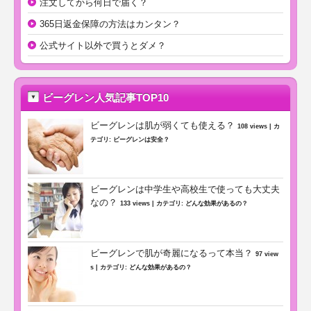
注文してから何日で届く？
365日返金保障の方法はカンタン？
公式サイト以外で買うとダメ？
ビーグレン人気記事TOP10
ビーグレンは肌が弱くても使える？
108 views
|
カ
テゴリ:
ビーグレンは安全？
ビーグレンは中学生や高校生で使っても大丈夫
なの？
133 views
|
カテゴリ:
どんな効果があるの？
ビーグレンで肌が奇麗になるって本当？
97 view
s
|
カテゴリ:
どんな効果があるの？