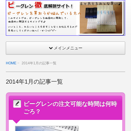
ビー
グレ
ンの
口コ
ミ｜
毛
メインメニュー
穴・
シ
HOME
2014年1月の記事一覧
ワ・
シ
2014年1月の記事一覧
ミ・
ニキ
ビの
ビーグレンの注文可能な時間は何時
体験
ごろ？
レビ
ュー
も公