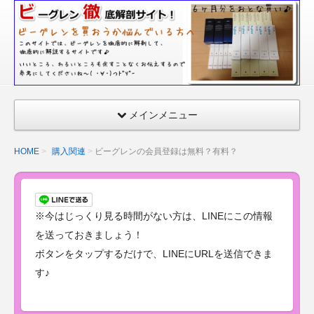
ビー
グレ
ンの
口コ
ミ｜
毛
メインメニュー
穴・
シ
HOME
購入関連
ビーグレンの会員登録は無料？有料？
ワ・
シ
ミ・
ニキ
※今はじっくり見る時間がない方は、LINEにこの情報
ビの
を送っておきましょう！
体験
ボタンをタップするだけで、LINEにURLを送信できま
レビ
す♪
ュー
も公